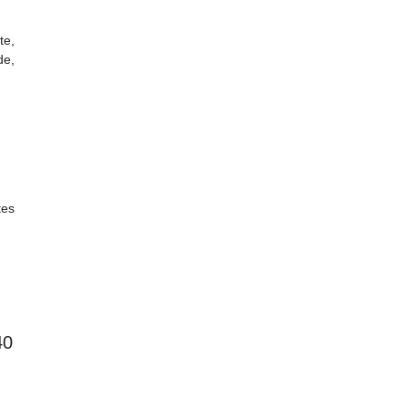
te,
de,
tes
40