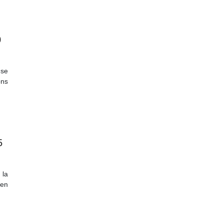
0
 se
ons
5
 la
 en